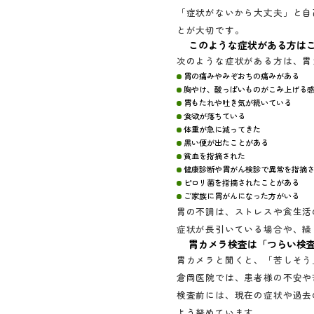
「症状がないから大丈夫」と自
とが大切です。
このような症状がある方は
次のような症状がある方は、胃
胃の痛みやみぞおちの痛みがある
胸やけ、酸っぱいものがこみ上げる
胃もたれや吐き気が続いている
食欲が落ちている
体重が急に減ってきた
黒い便が出たことがある
貧血を指摘された
健康診断や胃がん検診で異常を指摘
ピロリ菌を指摘されたことがある
ご家族に胃がんになった方がいる
胃の不調は、ストレスや食生活
症状が長引いている場合や、繰
胃カメラ検査は「つらい検
胃カメラと聞くと、「苦しそう
倉岡医院では、患者様の不安や
検査前には、現在の症状や過去
よう努めています。