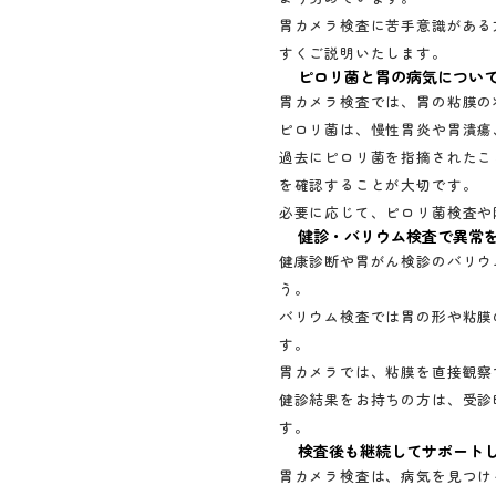
胃カメラ検査に苦手意識がある
すくご説明いたします。
ピロリ菌と胃の病気につい
胃カメラ検査では、胃の粘膜の
ピロリ菌は、慢性胃炎や胃潰瘍
過去にピロリ菌を指摘されたこ
を確認することが大切です。
必要に応じて、ピロリ菌検査や
健診・バリウム検査で異常
健康診断や胃がん検診のバリウ
う。
バリウム検査では胃の形や粘膜
す。
胃カメラでは、粘膜を直接観察
健診結果をお持ちの方は、受診
す。
検査後も継続してサポート
胃カメラ検査は、病気を見つけ