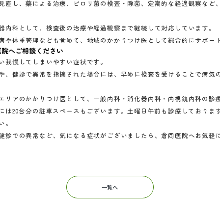
見直し、薬による治療、ピロリ菌の検査・除菌、定期的な経過観察など
器内科として、検査後の治療や経過観察まで継続して対応しています。
病や体重管理なども含めて、地域のかかりつけ医として総合的にサポー
医院へご相談ください
い我慢してしまいやすい症状です。
や、健診で異常を指摘された場合には、早めに検査を受けることで病気
エリアのかかりつけ医として、一般内科・消化器内科・内視鏡内科の診
には20台分の駐車スペースもございます。土曜日午前も診療しておりま
い。
健診での異常など、気になる症状がございましたら、倉岡医院へお気軽
一覧へ