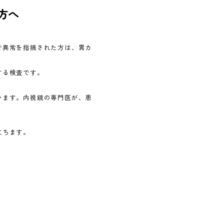
方へ
で異常を指摘された方は、胃カ
する検査です。
。
います。内視鏡の専門医が、患
立ちます。